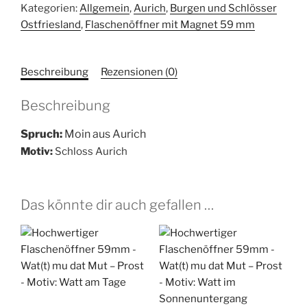
Kategorien:
Allgemein
,
Aurich
,
Burgen und Schlösser
-
Ostfriesland
,
Flaschenöffner mit Magnet 59 mm
Moin
aus
Aurich
Beschreibung
Rezensionen (0)
-
Schloss
Beschreibung
Aurich
Menge
Spruch:
Moin aus Aurich
Motiv:
Schloss Aurich
Das könnte dir auch gefallen …