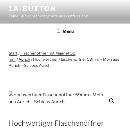
Zum
1A-BUTTON
Inhalt
Feine Kühlschrankmagnete aus Ostfriesland
springen
Menü
Start
/
Flaschenöffner mit Magnet 59
mm
/
Aurich
/ Hochwertiger Flaschenöffner 59mm – Moin aus
Aurich – Schloss Aurich
Hochwertiger Flaschenöffner