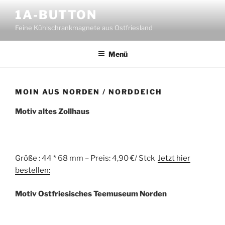
Zum
1A-BUTTON
Inhalt
Feine Kühlschrankmagnete aus Ostfriesland
springen
Menü
MOIN AUS NORDEN / NORDDEICH
Motiv altes Zollhaus
Größe : 44 * 68 mm – Preis: 4,90 €/ Stck
Jetzt hier
bestellen:
Motiv Ostfriesisches Teemuseum Norden