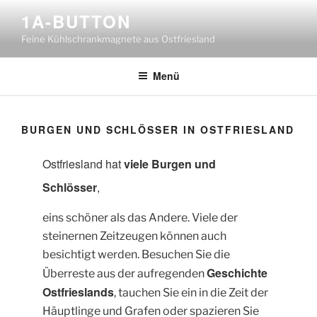
Zum
1A-BUTTON
Inhalt
Feine Kühlschrankmagnete aus Ostfriesland
springen
Menü
BURGEN UND SCHLÖSSER IN OSTFRIESLAND
Ostfriesland hat
viele Burgen und
Schlösser
,
eins schöner als das Andere. Viele der
steinernen Zeitzeugen können auch
besichtigt werden. Besuchen Sie die
Geschichte
Überreste aus der aufregenden
Ostfrieslands
, tauchen Sie ein in die Zeit der
Häuptlinge und Grafen oder spazieren Sie