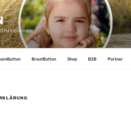
N
 Ostfriesland
eamButton
BrautButton
Shop
B2B
Partner
RKLÄRUNG