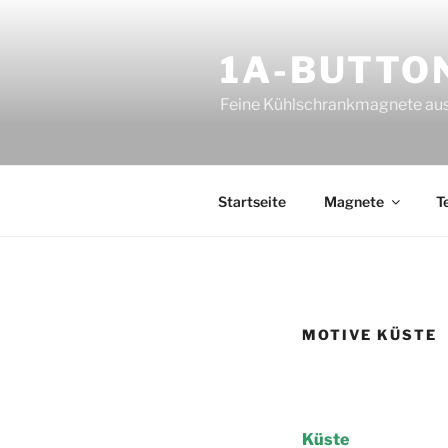
Zum
Inhalt
1A-BUTTO
springen
Feine Kühlschrankmagnete aus
Startseite
Magnete
T
MOTIVE KÜSTE
Küste