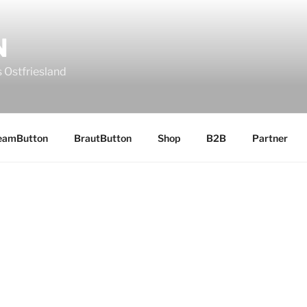
N
 Ostfriesland
eamButton
BrautButton
Shop
B2B
Partner