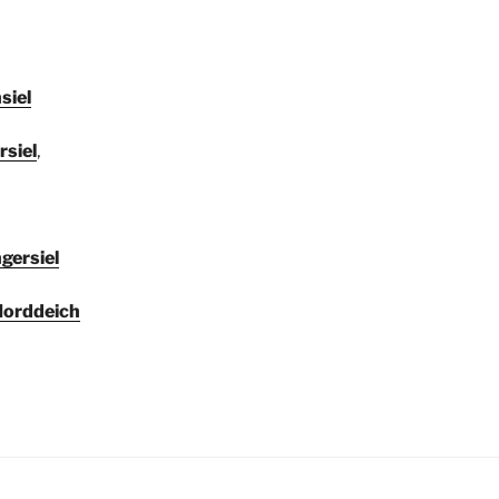
siel
siel
‚
gersiel
Norddeich