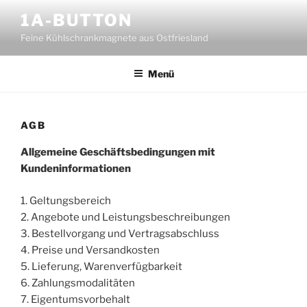
Zum
1A-BUTTON
Inhalt
Feine Kühlschrankmagnete aus Ostfriesland
springen
Menü
AGB
Allgemeine Geschäftsbedingungen mit
Kundeninformationen
1. Geltungsbereich
2. Angebote und Leistungsbeschreibungen
3. Bestellvorgang und Vertragsabschluss
4. Preise und Versandkosten
5. Lieferung, Warenverfügbarkeit
6. Zahlungsmodalitäten
7. Eigentumsvorbehalt