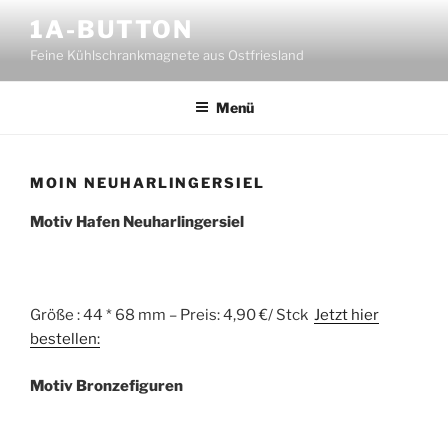
Zum
1A-BUTTON
Inhalt
Feine Kühlschrankmagnete aus Ostfriesland
springen
Menü
MOIN NEUHARLINGERSIEL
Motiv Hafen Neuharlingersiel
Größe : 44 * 68 mm – Preis: 4,90 €/ Stck
Jetzt hier
bestellen:
Motiv Bronzefiguren