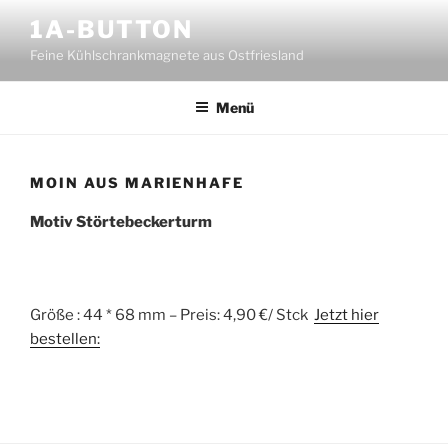
Zum
1A-BUTTON
Inhalt
Feine Kühlschrankmagnete aus Ostfriesland
springen
Menü
MOIN AUS MARIENHAFE
Motiv Störtebeckerturm
Größe : 44 * 68 mm – Preis: 4,90 €/ Stck
Jetzt hier
bestellen: