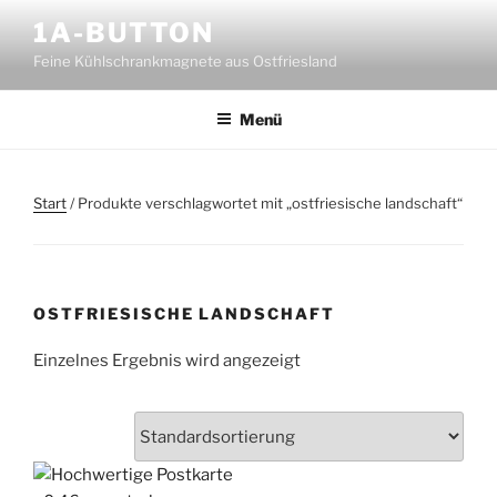
Zum
1A-BUTTON
Inhalt
Feine Kühlschrankmagnete aus Ostfriesland
springen
Menü
Start
/ Produkte verschlagwortet mit „ostfriesische landschaft“
OSTFRIESISCHE LANDSCHAFT
Einzelnes Ergebnis wird angezeigt