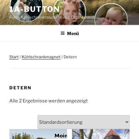
Zum
1A-BUTTON
Inhalt
Feine Kühlschrankmagnete aus Ostfriesland
springen
Menü
Start
/
Kühlschrankmagnet
/ Detern
DETERN
Alle 2 Ergebnisse werden angezeigt