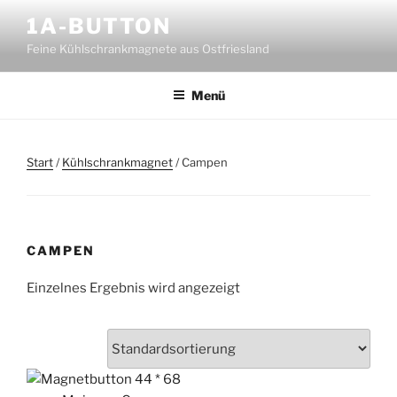
Zum
1A-BUTTON
Inhalt
Feine Kühlschrankmagnete aus Ostfriesland
springen
Menü
Start
/
Kühlschrankmagnet
/ Campen
CAMPEN
Einzelnes Ergebnis wird angezeigt