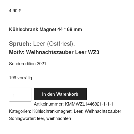
4,90
€
Kühlschrank Magnet 44 * 68 mm
Spruch:
Leer (Ostfriesl).
Motiv:
Weihnachtszauber Leer WZ3
Sonderedition 2021
199 vorrätig
Magnetbutton
In den Warenkorb
44
Artikelnummer:
KMMWZL1446821-1-1-1
*
Kategorien:
Kühlschrankmagnet
,
Leer
,
Weihnachtszauber
68
Schlagwörter:
leer
,
weihnachten
mm
-