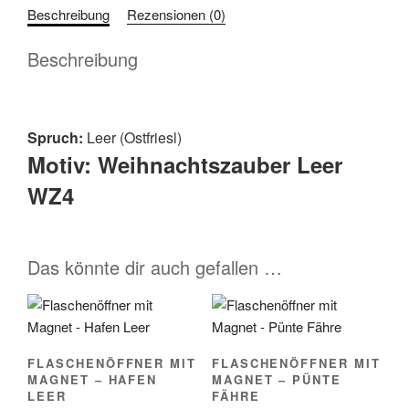
Weihnachtszauber
Beschreibung
Rezensionen (0)
Leer
Motiv:
Beschreibung
WZ4
Menge
Spruch:
Leer (Ostfriesl)
Motiv: Weihnachtszauber Leer
WZ4
Das könnte dir auch gefallen …
FLASCHENÖFFNER MIT
FLASCHENÖFFNER MIT
MAGNET – HAFEN
MAGNET – PÜNTE
LEER
FÄHRE