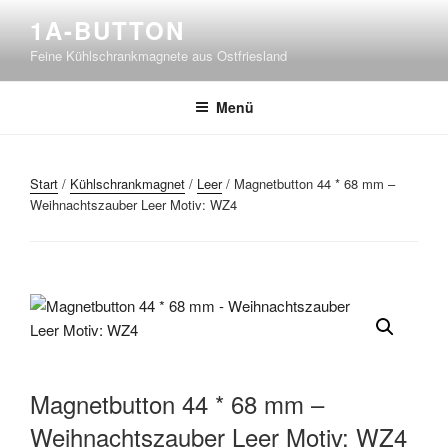
Zum
1A-BUTTON
Inhalt
Feine Kühlschrankmagnete aus Ostfriesland
springen
Menü
Start
/
Kühlschrankmagnet
/
Leer
/ Magnetbutton 44 * 68 mm –
Weihnachtszauber Leer Motiv: WZ4
Magnetbutton 44 * 68 mm –
Weihnachtszauber Leer Motiv: WZ4