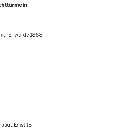
chttürme in
and. Er wurde 1888
aut. Er ist 15