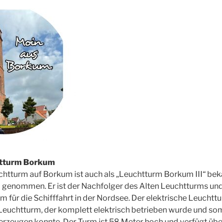
htturm Borkum
chtturm auf Borkum ist auch als „Leuchtturm Borkum III“ be
b genommen. Er ist der Nachfolger des Alten Leuchtturms und
m für die Schifffahrt in der Nordsee. Der elektrische Leucht
Leuchtturm, der komplett elektrisch betrieben wurde und som
erzeugen konnte. Der Turm ist 58 Meter hoch und verfügt übe