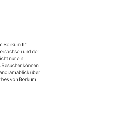
m Borkum II“
edersachsen und der
cht nur ein
el. Besucher können
Panoramablick über
 Erbes von Borkum