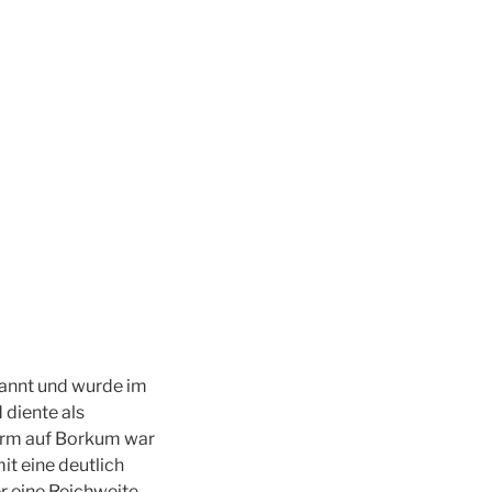
kannt und wurde im
 diente als
turm auf Borkum war
it eine deutlich
r eine Reichweite