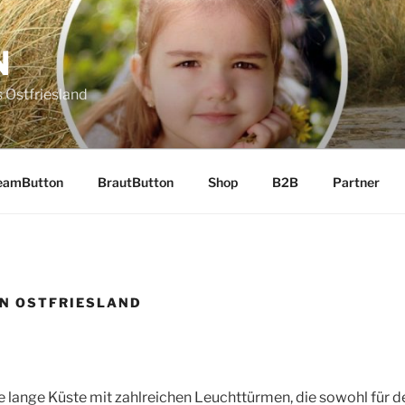
N
 Ostfriesland
eamButton
BrautButton
Shop
B2B
Partner
N OSTFRIESLAND
ne lange Küste mit zahlreichen Leuchttürmen, die sowohl für d