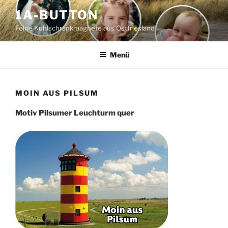
Zum
1A-BUTTON
Inhalt
Feine Kühlschrankmagnete aus Ostfriesland
springen
Menü
MOIN AUS PILSUM
Motiv Pilsumer Leuchturm quer