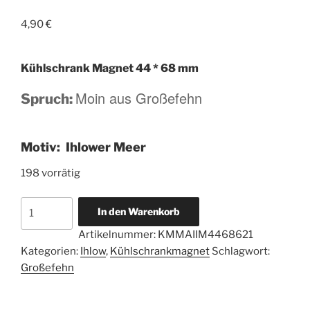
4,90
€
Kühlschrank Magnet 44 * 68 mm
Moin aus Großefehn
Spruch:
Motiv: Ihlower Meer
198 vorrätig
Magnetbutton
In den Warenkorb
44
Artikelnummer:
KMMAIIM4468621
*
Kategorien:
Ihlow
,
Kühlschrankmagnet
Schlagwort:
68
Großefehn
mm
-
Moin