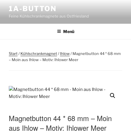
Zum
1A-BUTTON
Inhalt
Feine Kühlschrankmagnete aus Ostfriesland
springen
Menü
Start
/
Kühlschrankmagnet
/
Ihlow
/ Magnetbutton 44 * 68 mm
– Moin aus Ihlow – Motiv: Ihlower Meer
Magnetbutton 44 * 68 mm – Moin
aus Ihlow – Motiv: Ihlower Meer