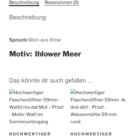
Beschreibung
Rezensionen (0)
aus
Ihlow
Beschreibung
-
Motiv:
Ihlower
Moin aus Ihlow
Spruch:
Meer
Menge
Motiv:
Ihlower Meer
Das könnte dir auch gefallen …
HOCHWERTIGER
HOCHWERTIGER