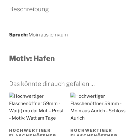
aus
Beschreibung
Jemgum
-
Motiv:
Hafen
Spruch:
Moin aus jemgum
Menge
Motiv:
Hafen
Das könnte dir auch gefallen …
HOCHWERTIGER
HOCHWERTIGER
FLASCHENÖFFNER
FLASCHENÖFFNER