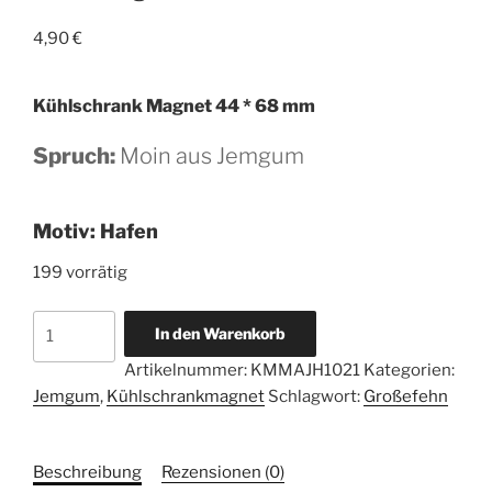
4,90
€
Kühlschrank Magnet 44 * 68 mm
Spruch:
Moin aus Jemgum
Motiv:
Hafen
199 vorrätig
Magnetbutton
In den Warenkorb
44
Artikelnummer:
KMMAJH1021
Kategorien:
*
Jemgum
,
Kühlschrankmagnet
Schlagwort:
Großefehn
68
mm
-
Beschreibung
Rezensionen (0)
Moin