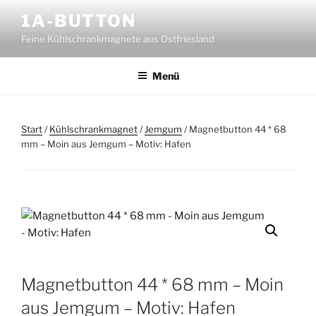
Zum
1A-BUTTON
Inhalt
Feine Kühlschrankmagnete aus Ostfriesland
springen
Menü
Start
/
Kühlschrankmagnet
/
Jemgum
/ Magnetbutton 44 * 68
mm – Moin aus Jemgum – Motiv: Hafen
Magnetbutton 44 * 68 mm – Moin
aus Jemgum – Motiv: Hafen