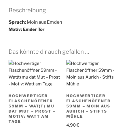
aus
Beschreibung
Emden
-
Spruch:
Moin aus Emden
Emder
Motiv: Emder Tor
Tor
Menge
Das könnte dir auch gefallen …
HOCHWERTIGER
HOCHWERTIGER
FLASCHENÖFFNER
FLASCHENÖFFNER
59MM – WAT(T) MU
59MM – MOIN AUS
DAT MUT – PROST –
AURICH – STIFTS
MOTIV: WATT AM
MÜHLE
TAGE
4,90
€