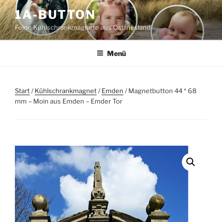
Zum
1A-BUTTON
Inhalt
Feine Kühlschrankmagnete aus Ostfriesland
springen
Menü
Start
/
Kühlschrankmagnet
/
Emden
/ Magnetbutton 44 * 68
mm – Moin aus Emden – Emder Tor