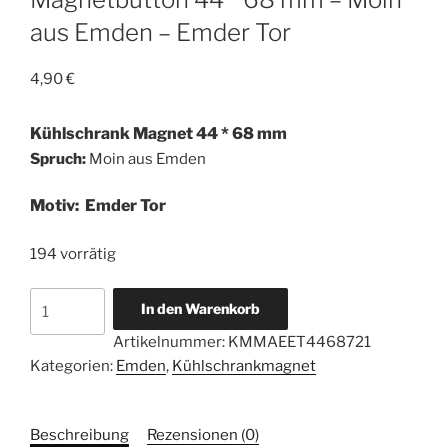
aus Emden – Emder Tor
4,90
€
Kühlschrank Magnet 44 * 68 mm
Spruch:
Moin aus Emden
Motiv: Emder Tor
194 vorrätig
Magnetbutton
In den Warenkorb
44
Artikelnummer:
KMMAEET4468721
*
Kategorien:
Emden
,
Kühlschrankmagnet
68
mm
-
Beschreibung
Rezensionen (0)
Moin