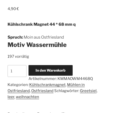
4,90
€
Kühlschrank Magnet 44 * 68 mm q
Spruch:
Moin aus Ostfriesland
Motiv Wassermühle
197 vorrätig
Magnetbutton
In den Warenkorb
44
Artikelnummer:
KMMAOWM4468Q
*
Kategorien:
Kühlschrankmagnet
,
Mühlen in
68
Ostfriesland
,
Ostfriesland
Schlagwörter:
Greetsiel
,
mm
leer
,
weihnachten
-
Moin
aus