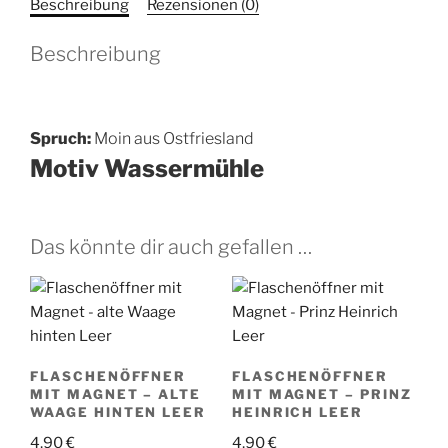
Beschreibung
Rezensionen (0)
Ostfriesland
Wassermühle
Beschreibung
Menge
Spruch:
Moin aus Ostfriesland
Motiv Wassermühle
Das könnte dir auch gefallen …
FLASCHENÖFFNER
FLASCHENÖFFNER
MIT MAGNET – ALTE
MIT MAGNET – PRINZ
WAAGE HINTEN LEER
HEINRICH LEER
4,90
€
4,90
€