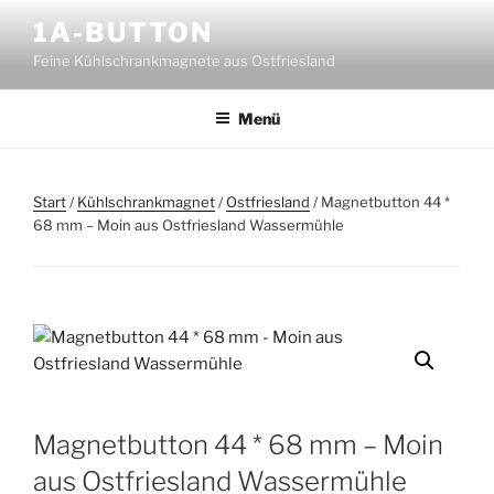
Zum
1A-BUTTON
Inhalt
Feine Kühlschrankmagnete aus Ostfriesland
springen
Menü
Start
/
Kühlschrankmagnet
/
Ostfriesland
/ Magnetbutton 44 *
68 mm – Moin aus Ostfriesland Wassermühle
Magnetbutton 44 * 68 mm – Moin
aus Ostfriesland Wassermühle