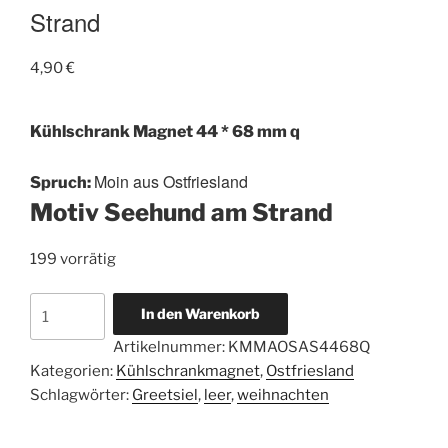
Strand
4,90
€
Kühlschrank Magnet 44 * 68 mm q
Moin aus Ostfriesland
Spruch:
Motiv Seehund am Strand
199 vorrätig
Magnetbutton
In den Warenkorb
44
Artikelnummer:
KMMAOSAS4468Q
*
Kategorien:
Kühlschrankmagnet
,
Ostfriesland
68
Schlagwörter:
Greetsiel
,
leer
,
weihnachten
mm
-