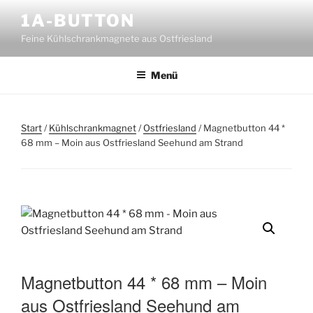
Zum
1A-BUTTON
Inhalt
Feine Kühlschrankmagnete aus Ostfriesland
springen
Menü
Start
/
Kühlschrankmagnet
/
Ostfriesland
/ Magnetbutton 44 *
68 mm – Moin aus Ostfriesland Seehund am Strand
Magnetbutton 44 * 68 mm – Moin
aus Ostfriesland Seehund am