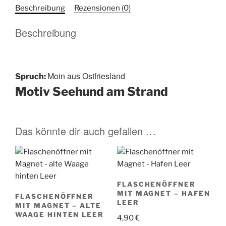
Moin
Beschreibung
Rezensionen (0)
aus
Ostfriesland
Beschreibung
Seehund
am
Strand
Menge
Moin aus Ostfriesland
Spruch:
Motiv Seehund am Strand
Das könnte dir auch gefallen …
FLASCHENÖFFNER
MIT MAGNET – HAFEN
FLASCHENÖFFNER
LEER
MIT MAGNET – ALTE
WAAGE HINTEN LEER
4,90
€