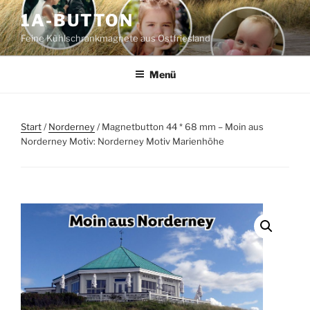
Zum
1A-BUTTON
Inhalt
Feine Kühlschrankmagnete aus Ostfriesland
springen
Menü
Start
/
Norderney
/ Magnetbutton 44 * 68 mm – Moin aus
Norderney Motiv: Norderney Motiv Marienhöhe