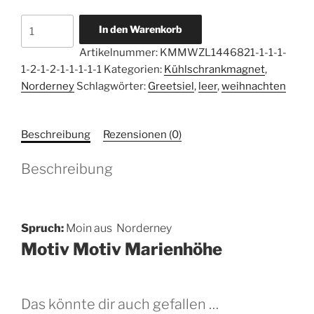
Magnetbutton
In den Warenkorb
44
Artikelnummer:
KMMWZL1446821-1-1-1-
*
1-2-1-2-1-1-1-1-1
Kategorien:
Kühlschrankmagnet
,
68
Norderney
Schlagwörter:
Greetsiel
,
leer
,
weihnachten
mm
-
Moin
Beschreibung
Rezensionen (0)
aus
Norderney
Beschreibung
Motiv:
Norderney
Motiv
Marienhöhe
Spruch:
Moin aus Norderney
Menge
Motiv Motiv Marienhöhe
Das könnte dir auch gefallen …