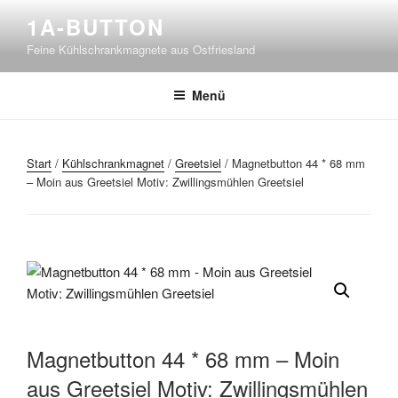
Zum
1A-BUTTON
Inhalt
Feine Kühlschrankmagnete aus Ostfriesland
springen
Menü
Start
/
Kühlschrankmagnet
/
Greetsiel
/ Magnetbutton 44 * 68 mm
– Moin aus Greetsiel Motiv: Zwillingsmühlen Greetsiel
Magnetbutton 44 * 68 mm – Moin
aus Greetsiel Motiv: Zwillingsmühlen