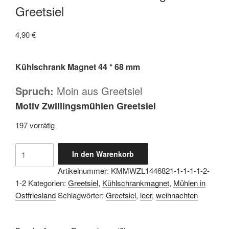
Greetsiel
4,90
€
Kühlschrank Magnet 44 * 68 mm
Spruch:
Moin aus Greetsiel
Motiv Zwillingsmühlen Greetsiel
197 vorrätig
Magnetbutton
In den Warenkorb
44
Artikelnummer:
KMMWZL1446821-1-1-1-1-2-
*
1-2
Kategorien:
Greetsiel
,
Kühlschrankmagnet
,
Mühlen in
68
Ostfriesland
Schlagwörter:
Greetsiel
,
leer
,
weihnachten
mm
-
Moin