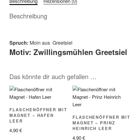
Beschreibung
Rezensionen (0)
aus
Greetsiel
Beschreibung
Motiv:
Zwillingsmühlen
Greetsiel
Menge
Spruch:
Moin aus Greetsiel
Motiv:
Zwillingsmühlen Greetsiel
Das könnte dir auch gefallen …
FLASCHENÖFFNER MIT
MAGNET – HAFEN
FLASCHENÖFFNER MIT
LEER
MAGNET – PRINZ
HEINRICH LEER
4,90
€
4,90
€