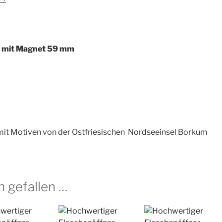
Motiv:
neuer
Leuchtturm
Menge
r mit Magnet 59 mm
it Motiven von der Ostfriesischen Nordseeinsel Borkum
h gefallen …