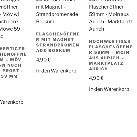
FLASCHENÖFFNE
R MIT MAGNET –
HOCHWERTIGER
STRANDPROMEN
FLASCHENÖFFNE
WERTIGER
ADE BORKUM
R 59MM – MOIN
CHENÖFFNE
AUS AURICH –
4,90
€
M – MÖV
MARKTPLATZ
NN NOCH
AURICH
In den Warenkorb
– PROST -
 59 MM
4,90
€
In den Warenkorb
 Warenkorb