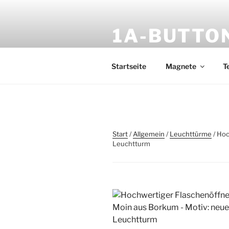
Zum
Inhalt
1A-BUTTO
springen
Feine Kühlschrankmagnete aus
Startseite
Magnete
T
Start
/
Allgemein
/
Leuchttürme
/ Hoc
Leuchtturm