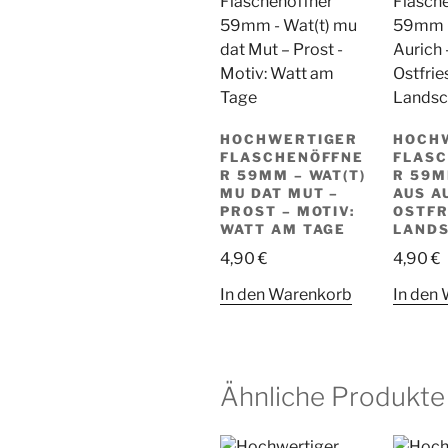
HOCHWERTIGER
HOCH
FLASCHENÖFFNE
FLAS
R 59MM – WAT(T)
R 59M
MU DAT MUT –
AUS A
PROST – MOTIV:
OSTFR
WATT AM TAGE
LAND
4,90
€
4,90
€
In den Warenkorb
In den
Ähnliche Produkte