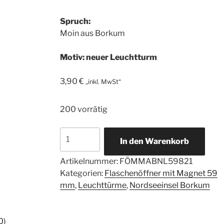
Spruch:
Moin aus Borkum
Motiv: neuer Leuchtturm
3,90
€
„inkl. MwSt“
200 vorrätig
Hochwertiger
In den Warenkorb
Flaschenöffner
59mm
Artikelnummer:
FÖMMABNL59821
-
Kategorien:
Flaschenöffner mit Magnet 59
Moin
mm
,
Leuchttürme
,
Nordseeinsel Borkum
aus
Borkum
-
0)