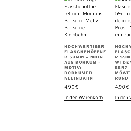
HOCHWERTIGER
HOCH
FLASCHENÖFFNE
FLAS
R 59MM – MOIN
R 59M
AUS BORKUM –
WI DE
MOTIV:
EEN? 
BORKUMER
MÖWE
KLEINBAHN
RUND
4,90
€
4,90
€
In den Warenkorb
In den