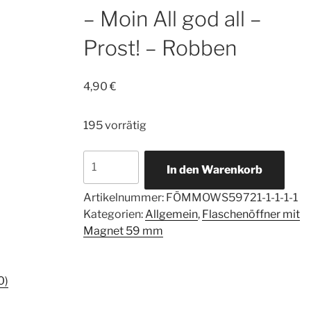
– Moin All god all –
Prost! – Robben
4,90
€
195 vorrätig
Hochwertiger
In den Warenkorb
Flaschenöffner
59mm
Artikelnummer:
FÖMMOWS59721-1-1-1-1
-
Kategorien:
Allgemein
,
Flaschenöffner mit
Moin
Magnet 59 mm
All
god
all
0)
–
Prost!