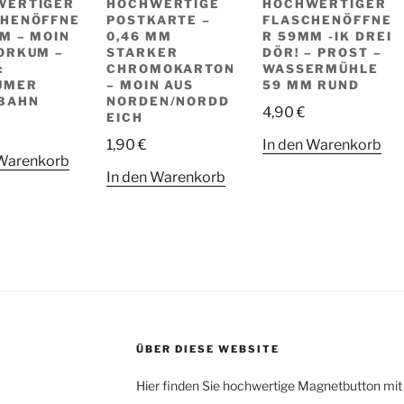
WERTIGER
HOCHWERTIGE
HOCHWERTIGER
CHENÖFFNE
POSTKARTE –
FLASCHENÖFFNE
M – MOIN
0,46 MM
R 59MM -IK DREI
ORKUM –
STARKER
DÖR! – PROST –
:
CHROMOKARTON
WASSERMÜHLE
UMER
– MOIN AUS
59 MM RUND
BAHN
NORDEN/NORDD
4,90
€
EICH
1,90
€
In den Warenkorb
 Warenkorb
In den Warenkorb
ÜBER DIESE WEBSITE
Hier finden Sie hochwertige Magnetbutton mit