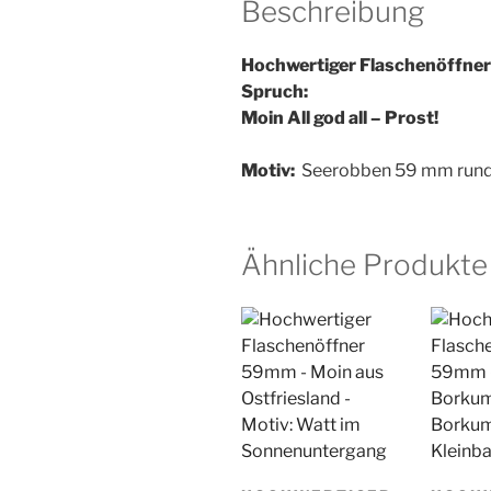
Beschreibung
Hochwertiger Flaschenöffne
Spruch:
Moin All god all – Prost!
Motiv:
Seerobben 59 mm run
Ähnliche Produkte