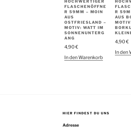
HOCHWERTIGER
HOCH
FLASCHENÖFFNE
FLAS
R 59MM – MOIN
R 59M
AUS
AUS B
OSTFRIESLAND –
MOTIV
MOTIV: WATT IM
BORK
SONNENUNTERG
KLEIN
ANG
4,90
€
4,90
€
In den
In den Warenkorb
HIER FINDEST DU UNS
Adresse