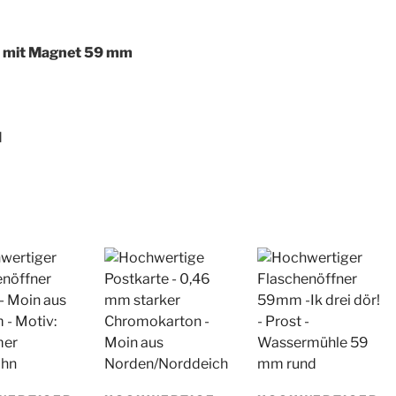
-
Robben
r mit Magnet 59 mm
Menge
d