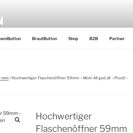
N
 Ostfriesland
eamButton
BrautButton
Shop
B2B
Partner
59 mm
/ Hochwertiger Flaschenöffner 59mm – Moin All god all – Prost! –
Hochwertiger
Flaschenöffner 59mm