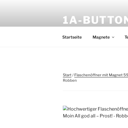
Zum
Inhalt
1A-BUTTO
springen
Feine Kühlschrankmagnete aus
Startseite
Magnete
T
Start
/
Flaschenöffner mit Magnet 
Robben