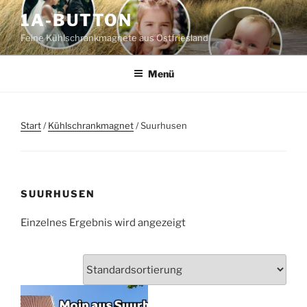
Zum
1A-BUTTON
Inhalt
Feine Kühlschrankmagnete aus Ostfriesland
springen
Menü
Start
/
Kühlschrankmagnet
/ Suurhusen
SUURHUSEN
Einzelnes Ergebnis wird angezeigt