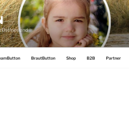
N
 Ostfriesland
eamButton
BrautButton
Shop
B2B
Partner