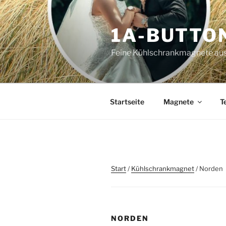
Zum
Inhalt
1A-BUTTO
springen
Feine Kühlschrankmagnete aus
Startseite
Magnete
T
Start
/
Kühlschrankmagnet
/ Norden
NORDEN