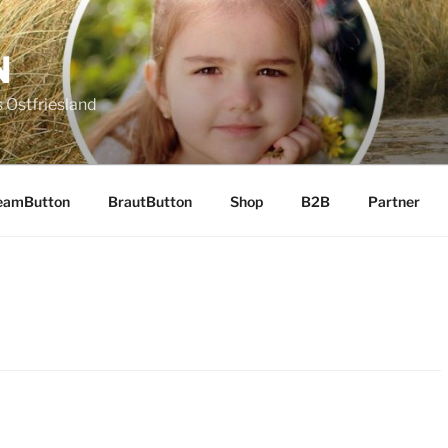
N
 Ostfriesland
eamButton
BrautButton
Shop
B2B
Partner