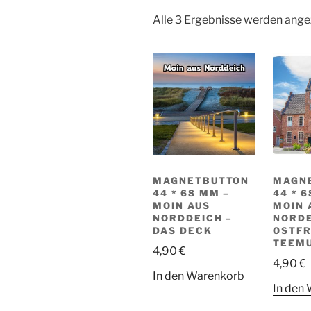
Alle 3 Ergebnisse werden ange
MAGNETBUTTON
MAGN
44 * 68 MM –
44 * 
MOIN AUS
MOIN 
NORDDEICH –
NORDE
DAS DECK
OSTFR
TEEM
4,90
€
4,90
€
In den Warenkorb
In den