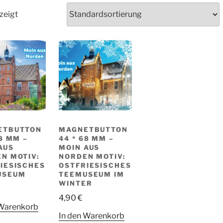
zeigt
ETBUTTON
MAGNETBUTTON
68 MM –
44 * 68 MM –
AUS
MOIN AUS
N MOTIV:
NORDEN MOTIV:
IESISCHES
OSTFRIESISCHES
USEUM
TEEMUSEUM IM
WINTER
4,90
€
 Warenkorb
In den Warenkorb