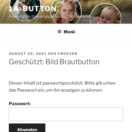
Zum
1A-BUTTON
Inhalt
Feine Kühlschrankmagnete aus Ostfriesland
springen
Menü
VERÖFFENTLICHT
AUGUST 29, 2021
VON
FNOEVER
AM
Geschützt: Bild Brautbutton
Dieser Inhalt ist passwortgeschützt. Bitte gib unten
das Passwort ein, um ihn anzeigen zu können.
Passwort: