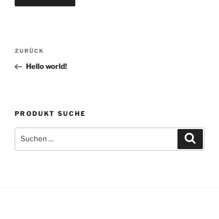
Beitragsnavigation
Vorheriger
ZURÜCK
Beitrag
Hello world!
PRODUKT SUCHE
Suche
Suche
nach: