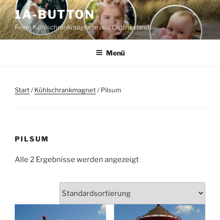
Zum
1A-BUTTON
Inhalt
Feine Kühlschrankmagnete aus Ostfriesland
springen
Menü
Start
/
Kühlschrankmagnet
/ Pilsum
PILSUM
Alle 2 Ergebnisse werden angezeigt